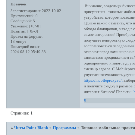
Новичок
Внимание, владельцы бизнеса
Зарегистрирован
: 2022-10-02
присутствия - топовые мобил
Приглашений:
0
устройство, которое позволяе
Сообщений:
5
Однако важно отметить, что н
Уважение:
[+0/-0]
обхода блокировок, выход в 
Позитив:
[+0/-0]
самое интересное! Приобрета
Провел на форуме:
получаете невероятную скидк
13 минут
воспользоваться передовыми
Последний визит:
откроют перед вами широкие 
2024-08-12 05:40:38
заниматься продвижением сай
одновременно и многое друго
смена ip адреса. С Mobilepr
упустите возможность улучши
https://mobileproxy.ru/,
выбери
и получите скидку в размере
интернет-бизнеса! Перейти:
0
Страница:
1
»
Читы Point Blank
»
Программы
»
Топовые мобильные прокси