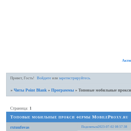
ФОРУМ
УЧАСТНИКИ
ПРАВИ
Акти
Привет, Гость!
Войдите
или
зарегистрируйтесь
.
»
Читы Point Blank
»
Программы
»
Топовые мобильные прокси
Страница:
1
Топовые мобильные прокси фермы MobileProxy.ru
Поделиться
2023-07-02 08:57:38
rxtuufovas